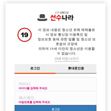

전체 구인정보
중빠 구인정보
아빠방 구인정보
웨이터 구인정보
이력서등록
이력서정보
커뮤니티
광고안내
이 정보 내용은 청소년 유해 매체물로
서 정보 통신망 이용촉진 및
정보보호 등에 관한 법률 및 청소년 보
호법의 규정에
의하여 19세 미만의 청소년은 이용할
수 없습니다.
19세 미만 나가기
로그인
휴대폰인증
아이디를 입력해 주세요
비밀번호를 입력해 주세요
로그인