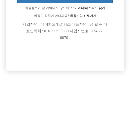
회원정보가 잘 기억나지 않으세요?
아아디/패스워드 찾기
아직도 회원이 아니세요?
회원가입 바로가기
사업자명 : 에이치오(HO)컴즈 대표자명 : 정 율 린 대
표연락처 : 010-2229-8330 사업자번호 : 754-22-
00701
프리미엄 광고
VIP 구인정보
경기-부천시
서울-강북구
서울-강남구