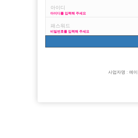
아이디를 입력해 주세요
프리미엄 광고
비밀번호를 입력해 주세요
VIP 구인정보
170
사업자명 : 에이치오
[여성전용클럽]
놀이터3
주안1번 마블/콜량폭발/당일지급
당일지급! 
인천-미추홀구
TC
50,000원
인천-부
영. 함께
[여성전용클럽]
플러팅