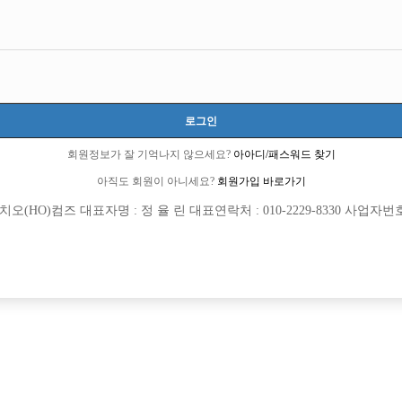
로그인
회원정보가 잘 기억나지 않으세요?
아아디/패스워드 찾기
아직도 회원이 아니세요?
회원가입 바로가기
(HO)컴즈 대표자명 : 정 율 린 대표연락처 : 010-2229-8330 사업자번호 : 
[여성전용클럽]
[여성전용
써니노래
홀리데
20.30.40대까지 연령별. 초보환영 .경력환
부천 최고 갯수 콜 보장! 가장 믿음직한 
평구
시간
50,000원
경기-부천시
TC
 일할 분들을 모십니다.
팅] 입니다.
[여성전용클럽]
[여성전용
위너(WINNER)
구미호노