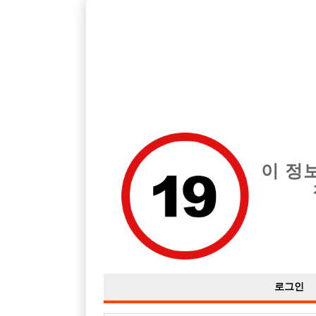
호빠, 중빠, 아빠방 구인구직을 12년 넘게 제공해온 선수나라
습니다.
전체 구인정보
중빠 구인
아빠방 구
이 정
로그인