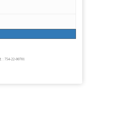
754-22-00701
클럽]
[여성전용클럽]
이
여성시대
박스 [플러
인부천박스에서 선수 급하게 모집합니다
50,000원
경기-부천시
TC
50,000원
클럽]
[여성전용클럽]
래클럽
여성시대