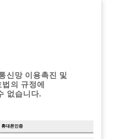
옴므알바
밤알바
회원가입
로그인
광고안내
이력서등록
마이페이지
 통신망 이용촉진 및
호법의 규정에
›
최신
공지사항
더보기
수 없습니다.
›
사이트 점검 안내
2024-05-16
›
이력서 열람 서비스 제공
2023-10-10
›
선수나라 일부 기능 업데이트
2023-09-14
›
선수나라 마지막 이벤트
2022-04-29
휴대폰인증