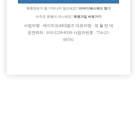
회원정보가 잘 기억나지 않으세요?
아아디/패스워드 찾기
아직도 회원이 아니세요?
회원가입 바로가기
사업자명 : 에이치오(HO)컴즈 대표자명 : 정 율 린 대
표연락처 : 010-2229-8330 사업자번호 : 754-22-
00701
프리미엄 광고
VIP 구인정보
경기-시흥시
경기-시흥시
인천-미추홀구