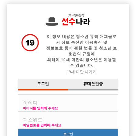

전체 구인정보
중빠 구인정보
아빠방 구인정보
웨이터 구인정보
이력서등록
이력서정보
커뮤니티
광고안내
이 정보 내용은 청소년 유해 매체물로
서 정보 통신망 이용촉진 및
정보보호 등에 관한 법률 및 청소년 보
호법의 규정에
의하여 19세 미만의 청소년은 이용할
수 없습니다.
19세 미만 나가기
로그인
휴대폰인증
아이디를 입력해 주세요
비밀번호를 입력해 주세요
로그인