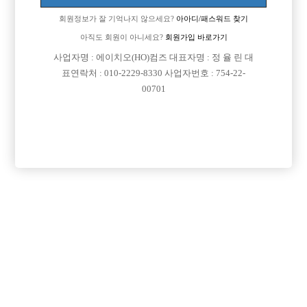
회원정보가 잘 기억나지 않으세요?
아아디/패스워드 찾기
아직도 회원이 아니세요?
회원가입 바로가기
사업자명 : 에이치오(HO)컴즈 대표자명 : 정 율 린 대
표연락처 : 010-2229-8330 사업자번호 : 754-22-
00701
프리미엄 광고
VIP 구인정보
경기-의정부시
서울-강북구
인천-남동구