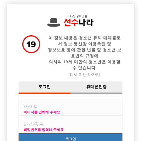

전체 구인정보
중빠 구인정보
아빠방 구인정보
웨이터 구인정보
이력서등록
이력서정보
커뮤니티
광고안내
이 정보 내용은 청소년 유해 매체물로
서 정보 통신망 이용촉진 및
정보보호 등에 관한 법률 및 청소년 보
호법의 규정에
의하여 19세 미만의 청소년은 이용할
수 없습니다.
19세 미만 나가기
로그인
휴대폰인증
아이디를 입력해 주세요
비밀번호를 입력해 주세요
로그인