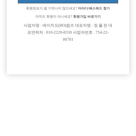
회원정보가 잘 기억나지 않으세요?
아아디/패스워드 찾기
아직도 회원이 아니세요?
회원가입 바로가기
사업자명 : 에이치오(HO)컴즈 대표자명 : 정 율 린 대
표연락처 : 010-2229-8330 사업자번호 : 754-22-
00701
프리미엄 광고
VIP 구인정보
서울-종로구
경기-부천시
경기-부천시