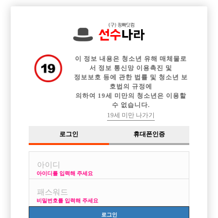

전체 구인정보
중빠 구인정보
아빠방 구인정보
웨이터 구인정보
이력서등록
이력서정보
커뮤니티
광고안내
이 정보 내용은 청소년 유해 매체물로
서 정보 통신망 이용촉진 및
정보보호 등에 관한 법률 및 청소년 보
호법의 규정에
의하여 19세 미만의 청소년은 이용할
수 없습니다.
19세 미만 나가기
로그인
휴대폰인증
아이디를 입력해 주세요
비밀번호를 입력해 주세요
로그인