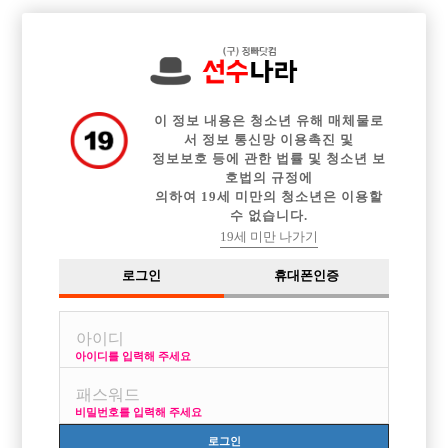

전체 구인정보
중빠 구인정보
아빠방 구인정보
웨이터 구인정보
이력서등록
이력서정보
커뮤니티
광고안내
이 정보 내용은 청소년 유해 매체물로
서 정보 통신망 이용촉진 및
정보보호 등에 관한 법률 및 청소년 보
호법의 규정에
의하여 19세 미만의 청소년은 이용할
수 없습니다.
19세 미만 나가기
로그인
휴대폰인증
아이디를 입력해 주세요
비밀번호를 입력해 주세요
로그인