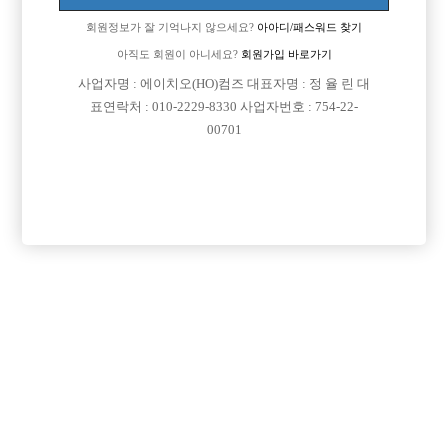
회원정보가 잘 기억나지 않으세요?
아아디/패스워드 찾기
아직도 회원이 아니세요?
회원가입 바로가기
사업자명 : 에이치오(HO)컴즈 대표자명 : 정 율 린 대
표연락처 : 010-2229-8330 사업자번호 : 754-22-
00701
프리미엄 광고
VIP 구인정보
인천-계양구
서울-강서구
경기-남양주시