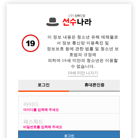

전체 구인정보
중빠 구인정보
아빠방 구인정보
웨이터 구인정보
이력서등록
이력서정보
커뮤니티
광고안내
이 정보 내용은 청소년 유해 매체물로
서 정보 통신망 이용촉진 및
정보보호 등에 관한 법률 및 청소년 보
호법의 규정에
의하여 19세 미만의 청소년은 이용할
수 없습니다.
19세 미만 나가기
로그인
휴대폰인증
아이디를 입력해 주세요
비밀번호를 입력해 주세요
로그인