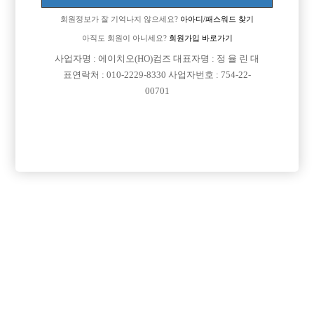
회원정보가 잘 기억나지 않으세요?
아아디/패스워드 찾기
아직도 회원이 아니세요?
회원가입 바로가기
사업자명 : 에이치오(HO)컴즈 대표자명 : 정 율 린 대
표연락처 : 010-2229-8330 사업자번호 : 754-22-
00701
프리미엄 광고
VIP 구인정보
충남-천안시
인천-남동구
서울-성동구