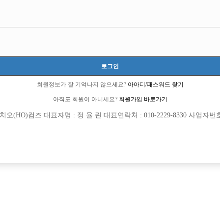
로그인
회원정보가 잘 기억나지 않으세요?
아아디/패스워드 찾기
아직도 회원이 아니세요?
회원가입 바로가기
(HO)컴즈 대표자명 : 정 율 린 대표연락처 : 010-2229-8330 사업자번호 : 
[여성전용클럽]
[여성전용
W (더블유)
월드가요
0~45세까지 T/C 6만
20년 역사가 흐르는 1등가게 야수에서 
진구
시간
60,000원
경기-시흥시
시간
니다!
[여성전용클럽]
[여성전용
메이드
지투(G