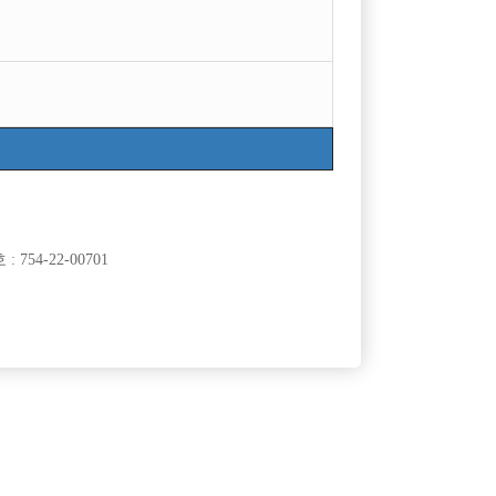
754-22-00701
클럽]
[여성전용클럽]
광장
일기장
가족을 찾습
★T/C당일지급★ 의리있고 예의있는 가족여러분 환
50,000원
서울-송파구
시간
60,000원
영합니다!!
클럽]
[여성전용클럽]
2)
명작111