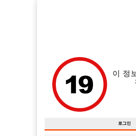
호빠, 중빠, 아빠방 구인구직을 12년 넘게 제공해온 선수나라
습니다.
전체 구인정보
중빠 구인
아빠방 구
이 정
로그인