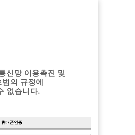
옴므알바
밤알바
회원가입
로그인
광고안내
이력서등록
마이페이지
 통신망 이용촉진 및
호법의 규정에
›
최신
공지사항
더보기
수 없습니다.
›
사이트 점검 안내
2024-05-16
›
이력서 열람 서비스 제공
2023-10-10
›
선수나라 일부 기능 업데이트
2023-09-14
›
선수나라 마지막 이벤트
2022-04-29
휴대폰인증