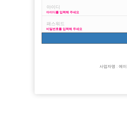
아이디를 입력해 주세요
프리미엄 광고
사
비밀번호를 입력해 주세요
VIP 구인정보
170 + 깔창
사업자명 : 에이치오
[여성전용클럽]
인스타
고양시 일산&파주 전지역 NO.1 “신사”
[건대W]2
경기-고양시
TC
50,000원
서울-광
[여성전용클럽]
홍콩노래방