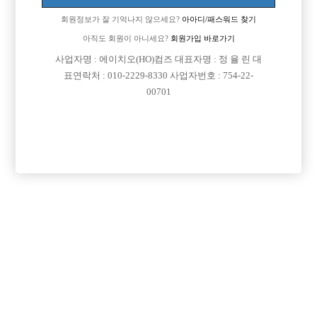
회원정보가 잘 기억나지 않으세요?
아아디/패스워드 찾기
아직도 회원이 아니세요?
회원가입 바로가기
사업자명 : 에이치오(HO)컴즈 대표자명 : 정 율 린 대
표연락처 : 010-2229-8330 사업자번호 : 754-22-
00701
프리미엄 광고
VIP 구인정보
서울-종로구
서울-강북구
인천-남동구