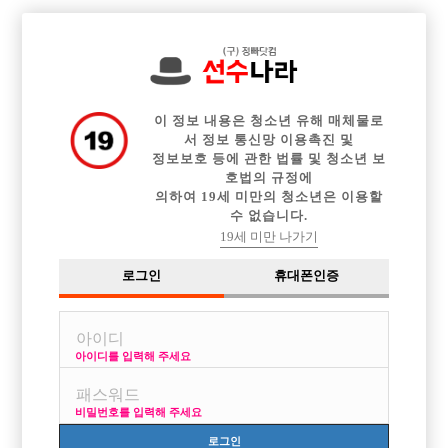

전체 구인정보
중빠 구인정보
아빠방 구인정보
웨이터 구인정보
이력서등록
이력서정보
커뮤니티
광고안내
이 정보 내용은 청소년 유해 매체물로
서 정보 통신망 이용촉진 및
정보보호 등에 관한 법률 및 청소년 보
호법의 규정에
의하여 19세 미만의 청소년은 이용할
수 없습니다.
19세 미만 나가기
로그인
휴대폰인증
아이디를 입력해 주세요
비밀번호를 입력해 주세요
로그인