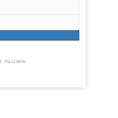
754-22-00701
클럽]
[여성전용클럽]
유)
메이드(MADE)
선수 모집
[아빠방] 인천 아빠방 바람에서 식구를 찾습니다 !
60,000원
인천-남동구
시간
50,000원
클럽]
[여성전용클럽]
뱅크
비스트(BEAST)