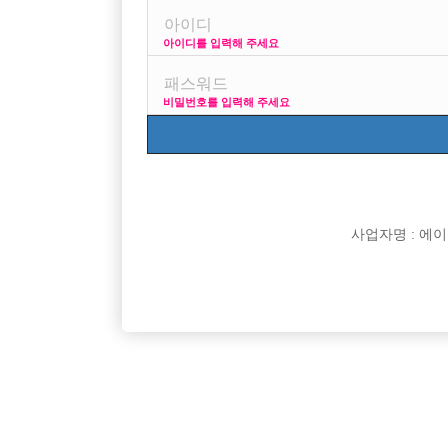
아이디를 입력해 주세요
프리미엄 광고
사이즈 걱정 말
비밀번호를 입력해 주세요
VIP 구인정보
170 + 깔창 =
사업자명 : 에이치오
[여성전용클럽]
큐브(CUBE)
안정된 직장 (서울 콜 1등 박스)
건대 W 
서울-성동구
TC
60,000원
서울-광
[여성전용클럽]
여성시대