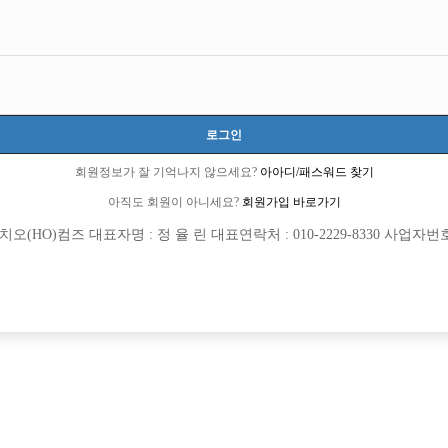
로그인
회원정보가 잘 기억나지 않으세요?
아아디/패스워드 찾기
아직도 회원이 아니세요?
회원가입 바로가기
(HO)컴즈 대표자명 : 정 율 린 대표연락처 : 010-2229-8330 사업자번호 : 
[여성전용클럽]
[여성전용
W(더블유)
W(더블
임팩트 박스에서 선수 모십니다.
건대W 대물(민혁)X형제박스/실장 및 
진구
시간
60,000원
서울-광진구
TC
[여성전용클럽]
[여성전용
비스트
스타노래