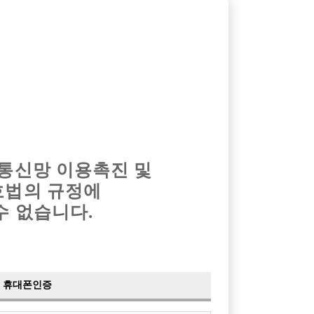
옴므알바
밤알바
회원가입
로그인
광고안내
이력서등록
마이페이지
 통신망 이용촉진 및
호법의 규정에
›
최신
공지사항
더보기
수 없습니다.
›
사이트 점검 안내
2024-05-16
›
이력서 열람 서비스 제공
2023-10-10
›
선수나라 일부 기능 업데이트
2023-09-14
›
선수나라 마지막 이벤트
2022-04-29
휴대폰인증