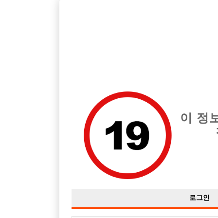
호빠, 중빠, 아빠방 구인구직을 12년 넘게 제공해온 선수나라
습니다.
전체 구인정보
중빠 구인
아빠방 구
이 정
로그인