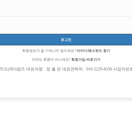
로그인
회원정보가 잘 기억나지 않으세요?
아아디/패스워드 찾기
아직도 회원이 아니세요?
회원가입 바로가기
(HO)컴즈 대표자명 : 정 율 린 대표연락처 : 010-2229-8330 사업자번호 : 
[여성전용클럽]
[여성전용
놀이터3
궁궐노래
/부평 1등! 하루콜량 감당 안됩니다.
강서 / 양천 1등박스 최고복지 #당일지
추홀구
TC
50,000원
서울-강서구
시간
#TC 5만
[여성전용클럽]
[여성전용
오퍼스(Opus)
큐브(CU