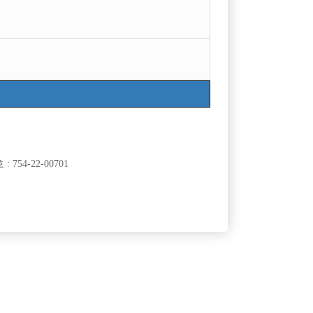
754-22-00701
클럽]
[여성전용클럽]
노래
궁
급 #초보환영
주안 최고급 사무실에서 최고 대우받으시면서 일하
50,000원
인천-미추홀구
시간
50,000원
십시오~~!
클럽]
[여성전용클럽]
BE)
폭스노래광장