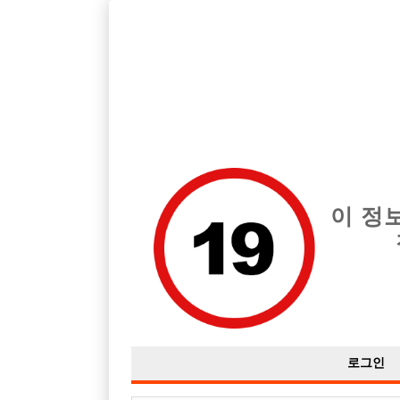
호빠, 중빠, 아빠방 구인구직을 12년 넘게 제공해온 선수나라
습니다.
전체 구인정보
중빠 구인
아빠방 구
이 정
로그인