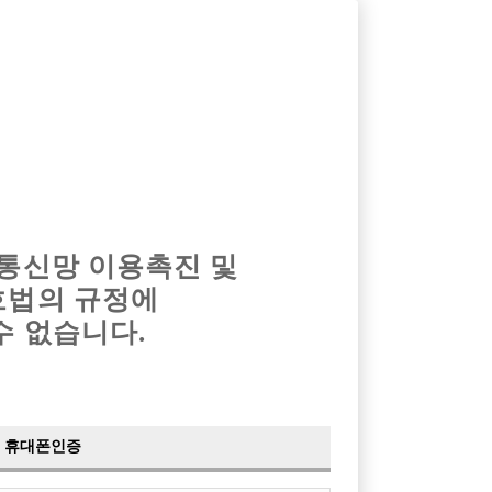
옴므알바
밤알바
회원가입
로그인
광고안내
이력서등록
마이페이지
 통신망 이용촉진 및
호법의 규정에
›
최신
공지사항
더보기
수 없습니다.
›
사이트 점검 안내
2024-05-16
›
이력서 열람 서비스 제공
2023-10-10
›
선수나라 일부 기능 업데이트
2023-09-14
›
선수나라 마지막 이벤트
2022-04-29
휴대폰인증