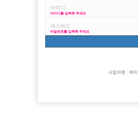
아이디를 입력해 주세요
프리미엄 광고
사이즈
비밀번호를 입력해 주세요
VIP 구인정보
170 +
사업자명 : 에이치오
[여성전용클럽]
소시노래바
★천안 비스트에서 선수, 새끼메인, 박스 모집합니
주안/구월
충남-천안시
TC
50,000원
인천-미
다★ 영업중!
[여성전용클럽]
일기장