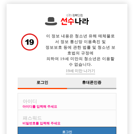

전체 구인정보
중빠 구인정보
아빠방 구인정보
웨이터 구인정보
이력서등록
이력서정보
커뮤니티
광고안내
이 정보 내용은 청소년 유해 매체물로
서 정보 통신망 이용촉진 및
정보보호 등에 관한 법률 및 청소년 보
호법의 규정에
의하여 19세 미만의 청소년은 이용할
수 없습니다.
19세 미만 나가기
로그인
휴대폰인증
아이디를 입력해 주세요
비밀번호를 입력해 주세요
로그인