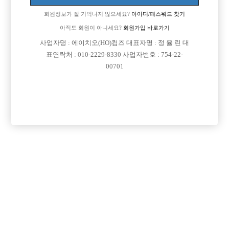
회원정보가 잘 기억나지 않으세요?
아아디/패스워드 찾기
아직도 회원이 아니세요?
회원가입 바로가기
사업자명 : 에이치오(HO)컴즈 대표자명 : 정 율 린 대
표연락처 : 010-2229-8330 사업자번호 : 754-22-
00701
프리미엄 광고
VIP 구인정보
충남-천안시
서울-중랑구
경기-안산시