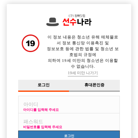

전체 구인정보
중빠 구인정보
아빠방 구인정보
웨이터 구인정보
이력서등록
이력서정보
커뮤니티
광고안내
이 정보 내용은 청소년 유해 매체물로
서 정보 통신망 이용촉진 및
정보보호 등에 관한 법률 및 청소년 보
호법의 규정에
의하여 19세 미만의 청소년은 이용할
수 없습니다.
19세 미만 나가기
로그인
휴대폰인증
아이디를 입력해 주세요
비밀번호를 입력해 주세요
로그인