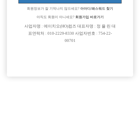
회원정보가 잘 기억나지 않으세요?
아아디/패스워드 찾기
아직도 회원이 아니세요?
회원가입 바로가기
사업자명 : 에이치오(HO)컴즈 대표자명 : 정 율 린 대
표연락처 : 010-2229-8330 사업자번호 : 754-22-
00701
프리미엄 광고
VIP 구인정보
서울-중구
경기-안양시
인천-미추홀구