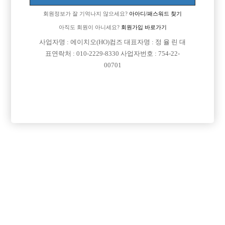
회원정보가 잘 기억나지 않으세요?
아아디/패스워드 찾기
아직도 회원이 아니세요?
회원가입 바로가기
사업자명 : 에이치오(HO)컴즈 대표자명 : 정 율 린 대
표연락처 : 010-2229-8330 사업자번호 : 754-22-
00701
프리미엄 광고
VIP 구인정보
서울-관악구
경기-안산시
경기-시흥시