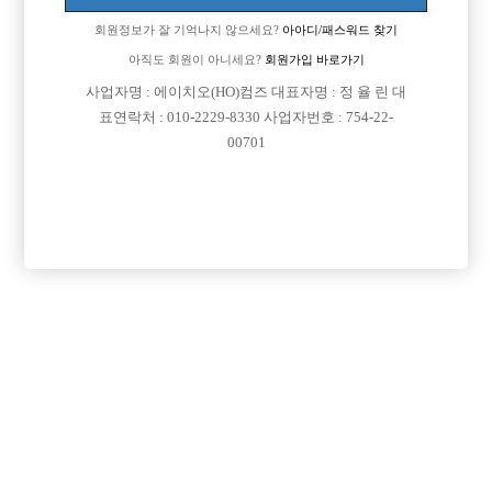
회원정보가 잘 기억나지 않으세요?
아아디/패스워드 찾기
아직도 회원이 아니세요?
회원가입 바로가기
사업자명 : 에이치오(HO)컴즈 대표자명 : 정 율 린 대
표연락처 : 010-2229-8330 사업자번호 : 754-22-
00701
프리미엄 광고
VIP 구인정보
경기-부천시
경기-부천시
경기-부천시