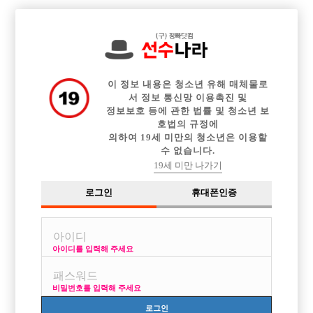

전체 구인정보
중빠 구인정보
아빠방 구인정보
웨이터 구인정보
이력서등록
이력서정보
커뮤니티
광고안내
이 정보 내용은 청소년 유해 매체물로
서 정보 통신망 이용촉진 및
정보보호 등에 관한 법률 및 청소년 보
호법의 규정에
의하여 19세 미만의 청소년은 이용할
수 없습니다.
19세 미만 나가기
로그인
휴대폰인증
아이디를 입력해 주세요
비밀번호를 입력해 주세요
로그인