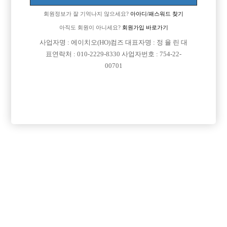
회원정보가 잘 기억나지 않으세요?
아아디/패스워드 찾기
아직도 회원이 아니세요?
회원가입 바로가기
사업자명 : 에이치오(HO)컴즈 대표자명 : 정 율 린 대
표연락처 : 010-2229-8330 사업자번호 : 754-22-
00701
프리미엄 광고
VIP 구인정보
인천-미추홀구
인천-계양구
충남-천안시