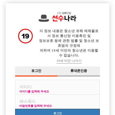

전체 구인정보
중빠 구인정보
아빠방 구인정보
웨이터 구인정보
이력서등록
이력서정보
커뮤니티
광고안내
이 정보 내용은 청소년 유해 매체물로
서 정보 통신망 이용촉진 및
정보보호 등에 관한 법률 및 청소년 보
호법의 규정에
의하여 19세 미만의 청소년은 이용할
수 없습니다.
19세 미만 나가기
로그인
휴대폰인증
아이디를 입력해 주세요
비밀번호를 입력해 주세요
로그인