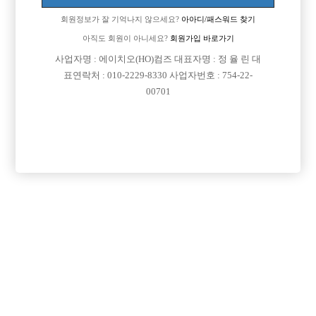
회원정보가 잘 기억나지 않으세요?
아아디/패스워드 찾기
아직도 회원이 아니세요?
회원가입 바로가기
사업자명 : 에이치오(HO)컴즈 대표자명 : 정 율 린 대
표연락처 : 010-2229-8330 사업자번호 : 754-22-
00701
프리미엄 광고
VIP 구인정보
충남-천안시
경기-고양시
인천-미추홀구