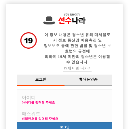

전체 구인정보
중빠 구인정보
아빠방 구인정보
웨이터 구인정보
이력서등록
이력서정보
커뮤니티
광고안내
이 정보 내용은 청소년 유해 매체물로
서 정보 통신망 이용촉진 및
정보보호 등에 관한 법률 및 청소년 보
호법의 규정에
의하여 19세 미만의 청소년은 이용할
수 없습니다.
19세 미만 나가기
로그인
휴대폰인증
아이디를 입력해 주세요
비밀번호를 입력해 주세요
로그인