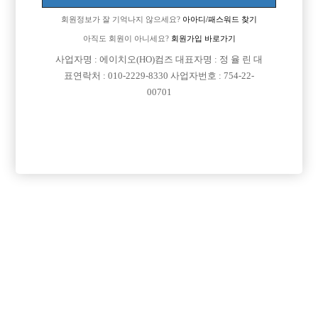
회원정보가 잘 기억나지 않으세요?
아아디/패스워드 찾기
아직도 회원이 아니세요?
회원가입 바로가기
사업자명 : 에이치오(HO)컴즈 대표자명 : 정 율 린 대
표연락처 : 010-2229-8330 사업자번호 : 754-22-
00701
프리미엄 광고
VIP 구인정보
서울-강서구
서울-강북구
서울-영등포구