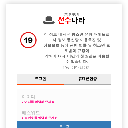

전체 구인정보
중빠 구인정보
아빠방 구인정보
웨이터 구인정보
이력서등록
이력서정보
커뮤니티
광고안내
이 정보 내용은 청소년 유해 매체물로
서 정보 통신망 이용촉진 및
정보보호 등에 관한 법률 및 청소년 보
호법의 규정에
의하여 19세 미만의 청소년은 이용할
수 없습니다.
19세 미만 나가기
로그인
휴대폰인증
아이디를 입력해 주세요
비밀번호를 입력해 주세요
로그인