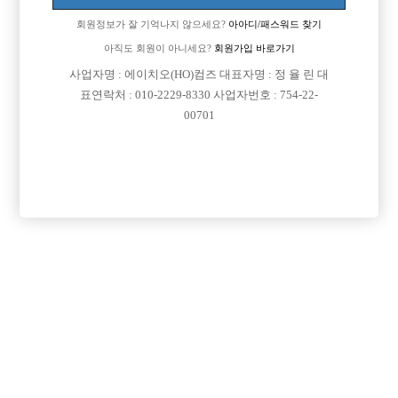
회원정보가 잘 기억나지 않으세요?
아아디/패스워드 찾기
아직도 회원이 아니세요?
회원가입 바로가기
사업자명 : 에이치오(HO)컴즈 대표자명 : 정 율 린 대
표연락처 : 010-2229-8330 사업자번호 : 754-22-
00701
프리미엄 광고
VIP 구인정보
서울-관악구
경기-부천시
경기-안산시