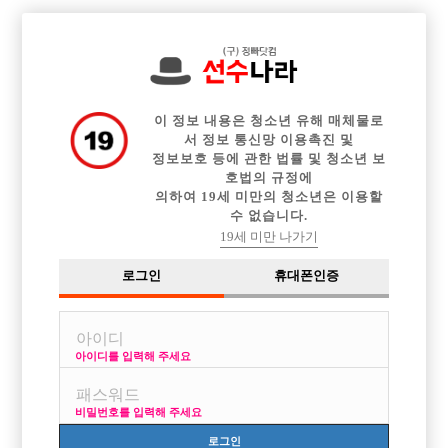

전체 구인정보
중빠 구인정보
아빠방 구인정보
웨이터 구인정보
이력서등록
이력서정보
커뮤니티
광고안내
이 정보 내용은 청소년 유해 매체물로
서 정보 통신망 이용촉진 및
정보보호 등에 관한 법률 및 청소년 보
호법의 규정에
의하여 19세 미만의 청소년은 이용할
수 없습니다.
19세 미만 나가기
로그인
휴대폰인증
아이디를 입력해 주세요
비밀번호를 입력해 주세요
로그인