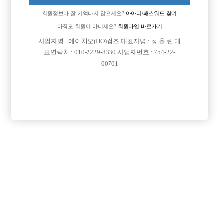
회원정보가 잘 기억나지 않으세요?
아아디/패스워드 찾기
아직도 회원이 아니세요?
회원가입 바로가기
사업자명 : 에이치오(HO)컴즈 대표자명 : 정 율 린 대
표연락처 : 010-2229-8330 사업자번호 : 754-22-
00701
프리미엄 광고
VIP 구인정보
인천-남동구
인천-계양구
서울-강남구