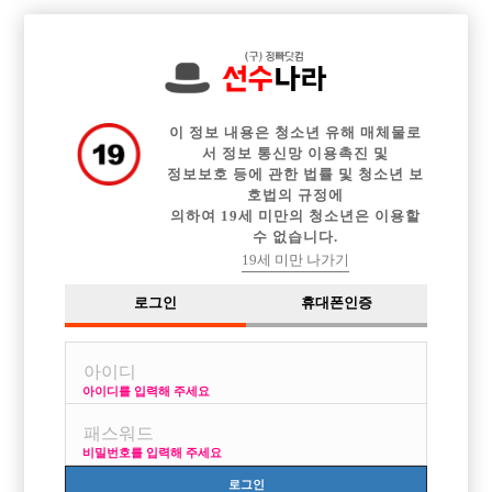

전체 구인정보
중빠 구인정보
아빠방 구인정보
웨이터 구인정보
이력서등록
이력서정보
커뮤니티
광고안내
이 정보 내용은 청소년 유해 매체물로
서 정보 통신망 이용촉진 및
정보보호 등에 관한 법률 및 청소년 보
호법의 규정에
의하여 19세 미만의 청소년은 이용할
수 없습니다.
19세 미만 나가기
로그인
휴대폰인증
아이디를 입력해 주세요
비밀번호를 입력해 주세요
로그인