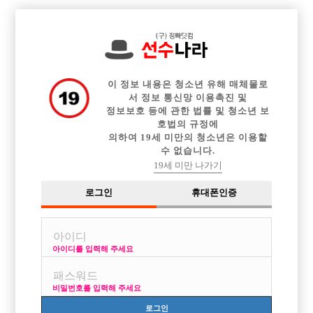

전체 구인정보
중빠 구인정보
아빠방 구인정보
웨이터 구인정보
이력서등록
이력서정보
커뮤니티
광고안내
이 정보 내용은 청소년 유해 매체물로
서 정보 통신망 이용촉진 및
정보보호 등에 관한 법률 및 청소년 보
호법의 규정에
의하여 19세 미만의 청소년은 이용할
수 없습니다.
19세 미만 나가기
로그인
휴대폰인증
아이디를 입력해 주세요
비밀번호를 입력해 주세요
로그인