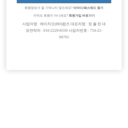
회원정보가 잘 기억나지 않으세요?
아아디/패스워드 찾기
아직도 회원이 아니세요?
회원가입 바로가기
사업자명 : 에이치오(HO)컴즈 대표자명 : 정 율 린 대
표연락처 : 010-2229-8330 사업자번호 : 754-22-
00701
프리미엄 광고
VIP 구인정보
인천-미추홀구
경기-부천시
경기-부천시