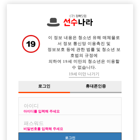

전체 구인정보
중빠 구인정보
아빠방 구인정보
웨이터 구인정보
이력서등록
이력서정보
커뮤니티
광고안내
이 정보 내용은 청소년 유해 매체물로
서 정보 통신망 이용촉진 및
정보보호 등에 관한 법률 및 청소년 보
호법의 규정에
의하여 19세 미만의 청소년은 이용할
수 없습니다.
19세 미만 나가기
로그인
휴대폰인증
아이디를 입력해 주세요
비밀번호를 입력해 주세요
로그인