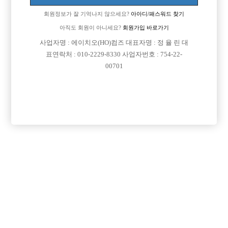
회원정보가 잘 기억나지 않으세요?
아아디/패스워드 찾기
아직도 회원이 아니세요?
회원가입 바로가기
사업자명 : 에이치오(HO)컴즈 대표자명 : 정 율 린 대
표연락처 : 010-2229-8330 사업자번호 : 754-22-
00701
프리미엄 광고
VIP 구인정보
인천-미추홀구
서울-종로구
경기-수원시