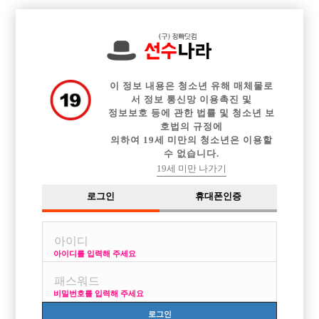

전체 구인정보
중빠 구인정보
아빠방 구인정보
웨이터 구인정보
이력서등록
이력서정보
커뮤니티
광고안내
이 정보 내용은 청소년 유해 매체물로
서 정보 통신망 이용촉진 및
정보보호 등에 관한 법률 및 청소년 보
호법의 규정에
의하여 19세 미만의 청소년은 이용할
수 없습니다.
19세 미만 나가기
로그인
휴대폰인증
아이디를 입력해 주세요
비밀번호를 입력해 주세요
로그인