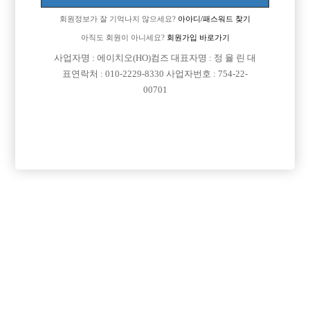
회원정보가 잘 기억나지 않으세요?
아아디/패스워드 찾기
아직도 회원이 아니세요?
회원가입 바로가기
사업자명 : 에이치오(HO)컴즈 대표자명 : 정 율 린 대
표연락처 : 010-2229-8330 사업자번호 : 754-22-
00701
프리미엄 광고
VIP 구인정보
인천-미추홀구
인천-남동구
서울-강남구