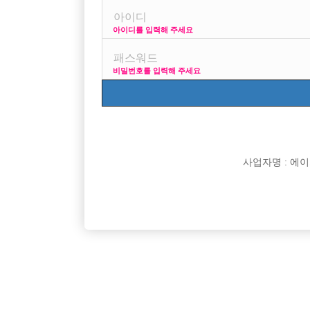
아이디를 입력해 주세요
프리미엄 광고
사이즈 걱정
비밀번호를 입력해 주세요
VIP 구인정보
170 + 깔창
사업자명 : 에이치오
[여성전용클럽]
초콜릿노래광장
처음 시작하는 분들도 환영!! 편안한 분위기에서 수
[아빠방]
경기-시흥시
시간
50,000원
인천-남
익까지
[여성전용클럽]
린