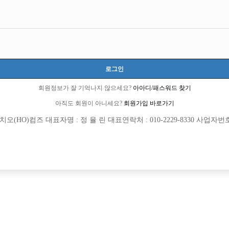
로그인
회원정보가 잘 기억나지 않으세요?
아아디/패스워드 찾기
아직도 회원이 아니세요?
회원가입 바로가기
(HO)컴즈 대표자명 : 정 율 린 대표연락처 : 010-2229-8330 사업자번호 : 
[여성전용클럽]
[여성전용
메이드(MADE)
구미호노
 인천 아빠방 바람에서 식구를 찾습니다 !
천안 선수 사무실 ◆페이스◆ 젊고 센스
동구
시간
50,000원
충남-천안시
TC
밑에서 재밌게 돈 벌어보실분 구해요.
[여성전용클럽]
[여성전용
워라밸
썬