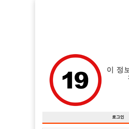
호빠, 중빠, 아빠방 구인구직을 12년 넘게 제공해온 선수나라
습니다.
전체 구인정보
중빠 구인
아빠방 구
이 정
로그인