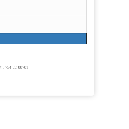
754-22-00701
클럽]
[여성전용클럽]
래클럽
놀이터
 있는 사장
25세 이상 선수 및 소박스 구합니다.
50,000원
인천-남동구
TC
50,000원
클럽]
[여성전용클럽]
뮤즈노래광장