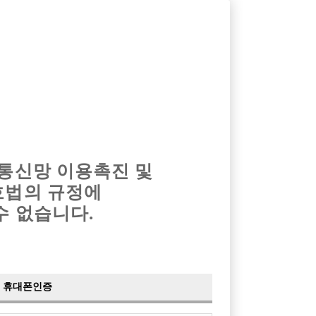
옴므알바
밤알바
회원가입
로그인
광고안내
이력서등록
마이페이지
 통신망 이용촉진 및
호법의 규정에
›
최신
공지사항
더보기
수 없습니다.
›
사이트 점검 안내
2024-05-16
›
이력서 열람 서비스 제공
2023-10-10
›
선수나라 일부 기능 업데이트
2023-09-14
›
선수나라 마지막 이벤트
2022-04-29
휴대폰인증