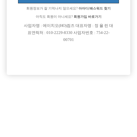
회원정보가 잘 기억나지 않으세요?
아아디/패스워드 찾기
아직도 회원이 아니세요?
회원가입 바로가기
사업자명 : 에이치오(HO)컴즈 대표자명 : 정 율 린 대
표연락처 : 010-2229-8330 사업자번호 : 754-22-
00701
프리미엄 광고
VIP 구인정보
경기-고양시
경기-성남시
서울-종로구