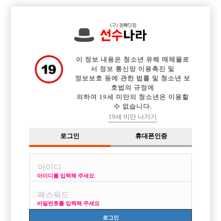

전체 구인정보
중빠 구인정보
아빠방 구인정보
웨이터 구인정보
이력서등록
이력서정보
커뮤니티
광고안내
이 정보 내용은 청소년 유해 매체물로
서 정보 통신망 이용촉진 및
정보보호 등에 관한 법률 및 청소년 보
호법의 규정에
의하여 19세 미만의 청소년은 이용할
수 없습니다.
19세 미만 나가기
로그인
휴대폰인증
아이디를 입력해 주세요
비밀번호를 입력해 주세요
로그인