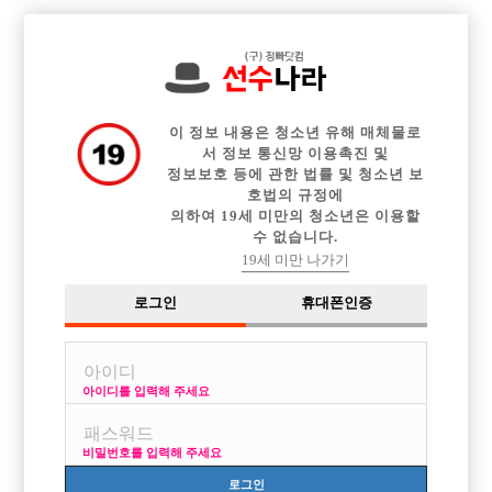

전체 구인정보
중빠 구인정보
아빠방 구인정보
웨이터 구인정보
이력서등록
이력서정보
커뮤니티
광고안내
이 정보 내용은 청소년 유해 매체물로
서 정보 통신망 이용촉진 및
정보보호 등에 관한 법률 및 청소년 보
호법의 규정에
의하여 19세 미만의 청소년은 이용할
수 없습니다.
19세 미만 나가기
로그인
휴대폰인증
아이디를 입력해 주세요
비밀번호를 입력해 주세요
로그인