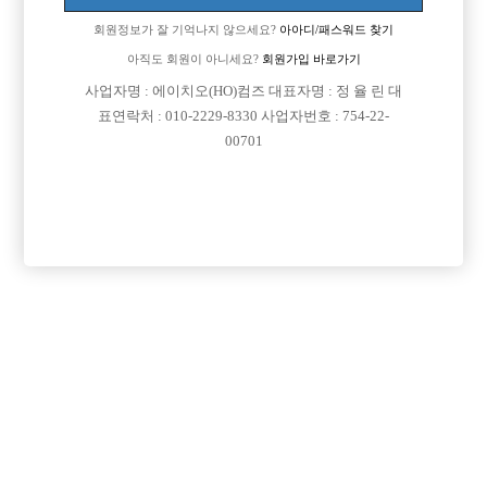
회원정보가 잘 기억나지 않으세요?
아아디/패스워드 찾기
아직도 회원이 아니세요?
회원가입 바로가기
사업자명 : 에이치오(HO)컴즈 대표자명 : 정 율 린 대
표연락처 : 010-2229-8330 사업자번호 : 754-22-
00701
프리미엄 광고
VIP 구인정보
경기-성남시
인천-부평구
광주-서구