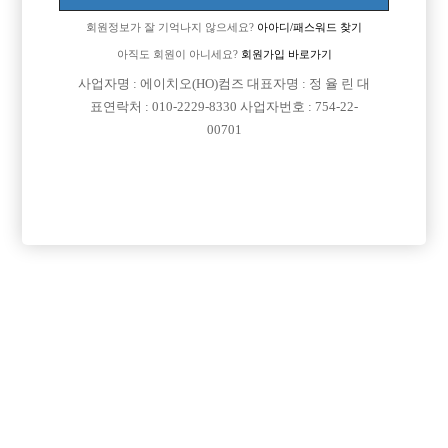
회원정보가 잘 기억나지 않으세요?
아아디/패스워드 찾기
아직도 회원이 아니세요?
회원가입 바로가기
사업자명 : 에이치오(HO)컴즈 대표자명 : 정 율 린 대
표연락처 : 010-2229-8330 사업자번호 : 754-22-
00701
프리미엄 광고
VIP 구인정보
충남-천안시
서울-종로구
인천-미추홀구