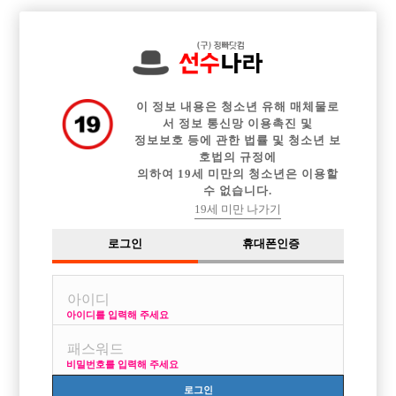

전체 구인정보
중빠 구인정보
아빠방 구인정보
웨이터 구인정보
이력서등록
이력서정보
커뮤니티
광고안내
이 정보 내용은 청소년 유해 매체물로
서 정보 통신망 이용촉진 및
정보보호 등에 관한 법률 및 청소년 보
호법의 규정에
의하여 19세 미만의 청소년은 이용할
수 없습니다.
19세 미만 나가기
로그인
휴대폰인증
아이디를 입력해 주세요
비밀번호를 입력해 주세요
로그인