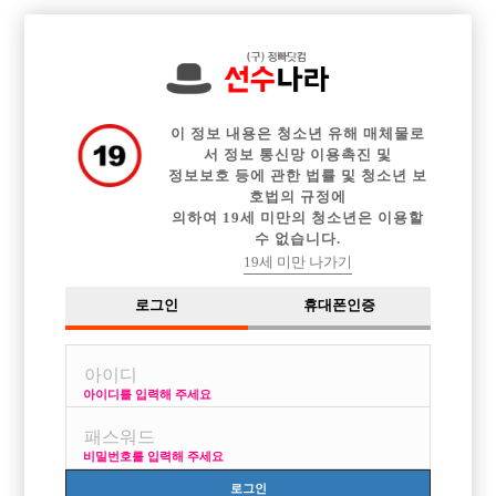

전체 구인정보
중빠 구인정보
아빠방 구인정보
웨이터 구인정보
이력서등록
이력서정보
커뮤니티
광고안내
이 정보 내용은 청소년 유해 매체물로
서 정보 통신망 이용촉진 및
정보보호 등에 관한 법률 및 청소년 보
호법의 규정에
의하여 19세 미만의 청소년은 이용할
수 없습니다.
19세 미만 나가기
로그인
휴대폰인증
아이디를 입력해 주세요
비밀번호를 입력해 주세요
로그인