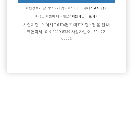
회원정보가 잘 기억나지 않으세요?
아아디/패스워드 찾기
아직도 회원이 아니세요?
회원가입 바로가기
사업자명 : 에이치오(HO)컴즈 대표자명 : 정 율 린 대
표연락처 : 010-2229-8330 사업자번호 : 754-22-
00701
프리미엄 광고
VIP 구인정보
경기-수원시
서울-강북구
경기-성남시