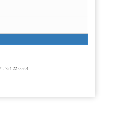
754-22-00701
클럽]
[여성전용클럽]
여성시대
십니다!!
부천 여성시대 놈놈놈x에이스x탑x메가 인원 급구
60,000원
경기-부천시
TC
10,000원
클럽]
[여성전용클럽]
흥주점
골드