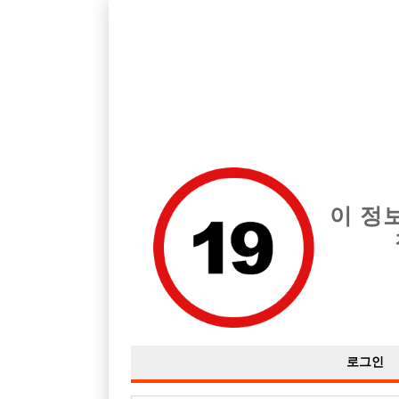
호빠, 중빠, 아빠방 구인구직을 12년 넘게 제공해온 선수나라
습니다.
전체 구인정보
중빠 구인
아빠방 구
이 정
로그인