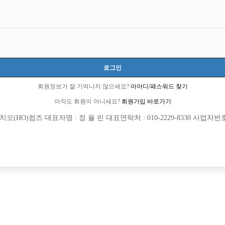
로그인
회원정보가 잘 기억나지 않으세요?
아아디/패스워드 찾기
아직도 회원이 아니세요?
회원가입 바로가기
(HO)컴즈 대표자명 : 정 율 린 대표연락처 : 010-2229-8330 사업자번호 : 
[여성전용클럽]
[여성전용
브이아이피
숨
피알 X 개인사무실 O 콜량대비 인원부족
분당 No.1팀 숨 가족같이 일하실분들 모
주시
시간
50,000원
경기-성남시
TC
[여성전용클럽]
[여성전용
느낌표
아리조나유