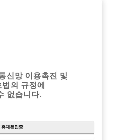
옴므알바
밤알바
회원가입
로그인
광고안내
이력서등록
마이페이지
 통신망 이용촉진 및
호법의 규정에
›
최신
공지사항
더보기
수 없습니다.
›
사이트 점검 안내
2024-05-16
›
이력서 열람 서비스 제공
2023-10-10
›
선수나라 일부 기능 업데이트
2023-09-14
›
선수나라 마지막 이벤트
2022-04-29
휴대폰인증