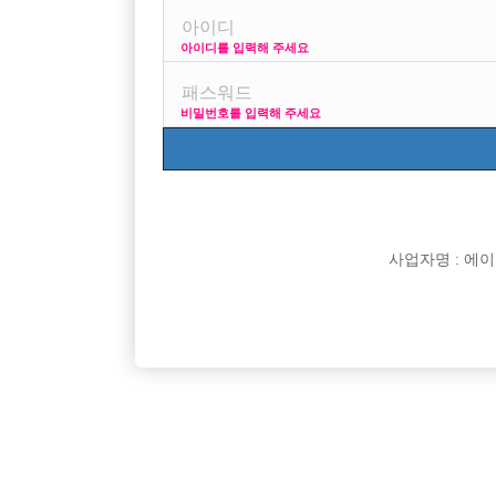
아이디를 입력해 주세요
프리미엄 광고
비밀번호를 입력해 주세요
VIP 구인정보
170 + 깔창
사업자명 : 에이치오
[여성전용클럽]
소시노래바
★천안 비스트에서 선수, 새끼메인, 박스 모집합니
연합 X 
충남-천안시
TC
50,000원
경기-파
다★ 영업중!
[여성전용클럽]
뉴페이스