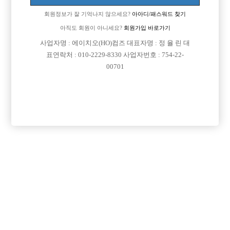
회원정보가 잘 기억나지 않으세요?
아아디/패스워드 찾기
아직도 회원이 아니세요?
회원가입 바로가기
사업자명 : 에이치오(HO)컴즈 대표자명 : 정 율 린 대
표연락처 : 010-2229-8330 사업자번호 : 754-22-
00701
프리미엄 광고
VIP 구인정보
서울-송파구
인천-남동구
경기-수원시