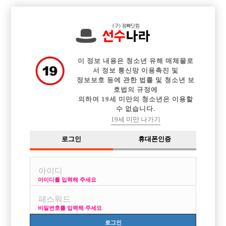

전체 구인정보
중빠 구인정보
아빠방 구인정보
웨이터 구인정보
이력서등록
이력서정보
커뮤니티
광고안내
이 정보 내용은 청소년 유해 매체물로
서 정보 통신망 이용촉진 및
정보보호 등에 관한 법률 및 청소년 보
호법의 규정에
의하여 19세 미만의 청소년은 이용할
수 없습니다.
19세 미만 나가기
로그인
휴대폰인증
아이디를 입력해 주세요
비밀번호를 입력해 주세요
로그인