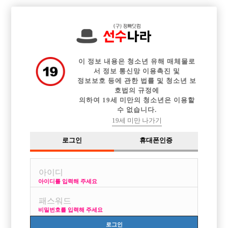

전체 구인정보
중빠 구인정보
아빠방 구인정보
웨이터 구인정보
이력서등록
이력서정보
커뮤니티
광고안내
이 정보 내용은 청소년 유해 매체물로
서 정보 통신망 이용촉진 및
정보보호 등에 관한 법률 및 청소년 보
호법의 규정에
의하여 19세 미만의 청소년은 이용할
수 없습니다.
19세 미만 나가기
로그인
휴대폰인증
아이디를 입력해 주세요
비밀번호를 입력해 주세요
로그인