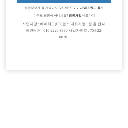
회원정보가 잘 기억나지 않으세요?
아아디/패스워드 찾기
아직도 회원이 아니세요?
회원가입 바로가기
사업자명 : 에이치오(HO)컴즈 대표자명 : 정 율 린 대
표연락처 : 010-2229-8330 사업자번호 : 754-22-
00701
프리미엄 광고
VIP 구인정보
경기-부천시
서울-강서구
경기-시흥시