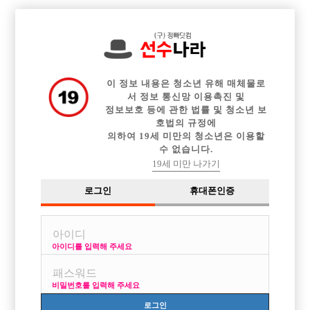

전체 구인정보
중빠 구인정보
아빠방 구인정보
웨이터 구인정보
이력서등록
이력서정보
커뮤니티
광고안내
이 정보 내용은 청소년 유해 매체물로
서 정보 통신망 이용촉진 및
정보보호 등에 관한 법률 및 청소년 보
호법의 규정에
의하여 19세 미만의 청소년은 이용할
수 없습니다.
19세 미만 나가기
로그인
휴대폰인증
아이디를 입력해 주세요
비밀번호를 입력해 주세요
로그인