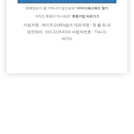
회원정보가 잘 기억나지 않으세요?
아아디/패스워드 찾기
아직도 회원이 아니세요?
회원가입 바로가기
사업자명 : 에이치오(HO)컴즈 대표자명 : 정 율 린 대
표연락처 : 010-2229-8330 사업자번호 : 754-22-
00701
프리미엄 광고
VIP 구인정보
서울-금천구
인천-계양구
서울-종로구