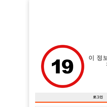
호빠, 중빠, 아빠방 구인구직을 12년 넘게 제공해온 선수나라
습니다.
전체 구인정보
중빠 구인
아빠방 구
이 정
로그인