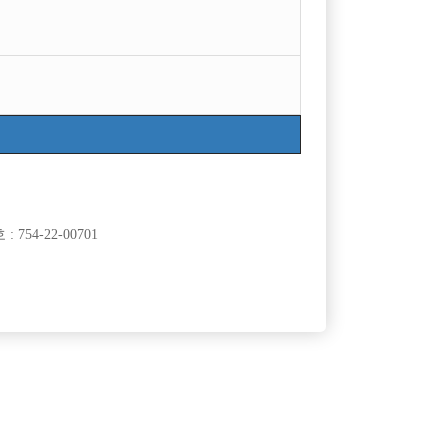
754-22-00701
클럽]
[여성전용클럽]
뉴유앤미
아리조나유흥주점
.
네임벨류1등구찌/최다콜수/선수급구/초보대환
120,000원
경기-안산시
TC
50,000원
영/TC당일지급/도박근절박스
클럽]
[여성전용클럽]
크럽
일기장