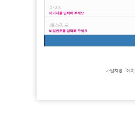
아이디를 입력해 주세요
프리미엄 광고
사이즈 걱정 말
비밀번호를 입력해 주세요
VIP 구인정보
170 + 깔창 = 180
사업자명 : 에이치오
[여성전용클럽]
에스술파는가요광장
시화에서 콜수 1등을 자랑하는 제이제이(JJ)
자율휴무 
경기-시흥시
TC
50,000원
경기-안
[여성전용클럽]
빵빠레