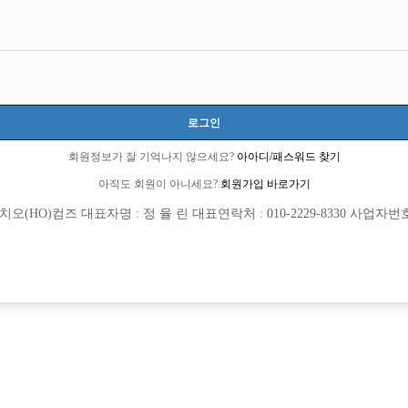
로그인
회원정보가 잘 기억나지 않으세요?
아아디/패스워드 찾기
아직도 회원이 아니세요?
회원가입 바로가기
(HO)컴즈 대표자명 : 정 율 린 대표연락처 : 010-2229-8330 사업자번호 : 
[여성전용클럽]
[여성전용
예감노래광장
주식회사 
/ 외곽콜1위 / 보너스있음 / 초보대환영
강남 독보적 1등 대형 박스 레전드입니다
산시
TC
50,000원
서울-강남구
TC
[여성전용클럽]
[여성전용
영타운
8층룸