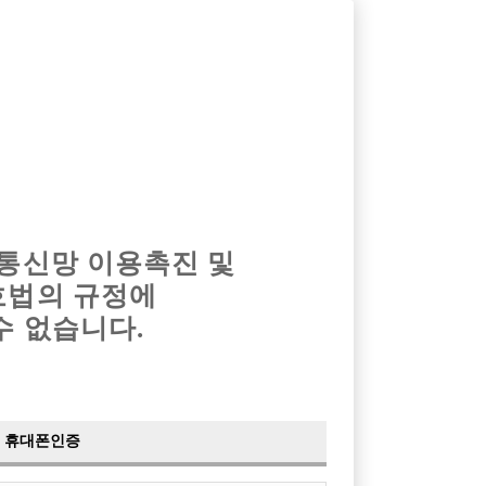
옴므알바
밤알바
회원가입
로그인
광고안내
이력서등록
마이페이지
 통신망 이용촉진 및
호법의 규정에
›
최신
공지사항
더보기
수 없습니다.
›
사이트 점검 안내
2024-05-16
›
이력서 열람 서비스 제공
2023-10-10
›
선수나라 일부 기능 업데이트
2023-09-14
›
선수나라 마지막 이벤트
2022-04-29
휴대폰인증