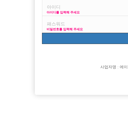
아이디를 입력해 주세요
프리미엄 광고
사이즈
비밀번호를 입력해 주세요
VIP 구인정보
170 + 깔
사업자명 : 에이치오
[여성전용클럽]
궁
주안 최고급 사무실에서 최고 대우받으시면서 일하
광주 유레
인천-미추홀구
시간
50,000원
광주-서구
십시오~~!
[여성전용클럽]
엠비(MB)