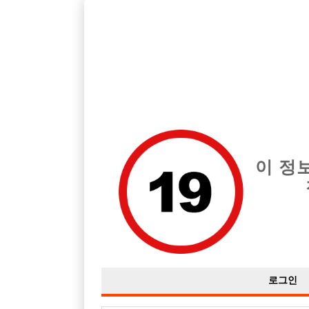
호빠, 중빠, 아빠방 구인구직을 12년 넘게 제공해온 선수나라
습니다.
전체 구인정보
중빠 구인
아빠방 구
이 정
로그인