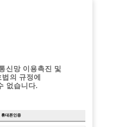
옴므알바
밤알바
회원가입
로그인
광고안내
이력서등록
마이페이지
 통신망 이용촉진 및
호법의 규정에
›
최신
공지사항
더보기
수 없습니다.
›
사이트 점검 안내
2024-05-16
›
이력서 열람 서비스 제공
2023-10-10
›
선수나라 일부 기능 업데이트
2023-09-14
›
선수나라 마지막 이벤트
2022-04-29
휴대폰인증