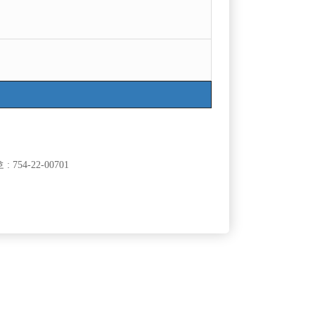
754-22-00701
클럽]
[여성전용클럽]
AST)
월드가요광장
수모집 초보환
20년 역사가 흐르는 1등가게 야수에서 가족을 찾습
60,000원
경기-시흥시
시간
50,000원
니다!
클럽]
[여성전용클럽]
라
테라(TERA)