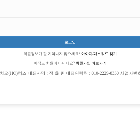
로그인
회원정보가 잘 기억나지 않으세요?
아아디/패스워드 찾기
아직도 회원이 아니세요?
회원가입 바로가기
(HO)컴즈 대표자명 : 정 율 린 대표연락처 : 010-2229-8330 사업자번호 : 
[여성전용클럽]
[여성전용
느낌표
비스트(BE
카 선수분들 모십니다.
[무찡] 수원 비스트에서 20대30대 선
TC
70,000원
경기-수원시
TC
영
[여성전용클럽]
[여성전용
백작
티아