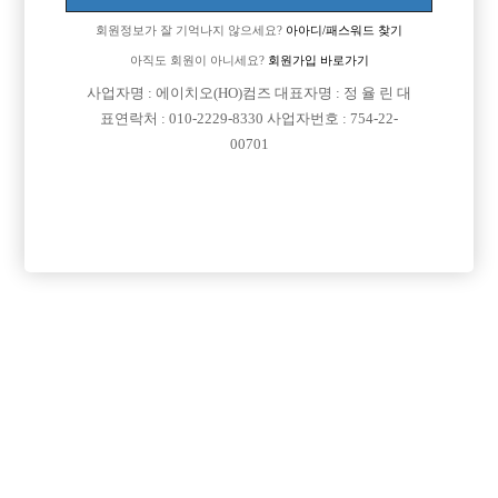
회원정보가 잘 기억나지 않으세요?
아아디/패스워드 찾기
아직도 회원이 아니세요?
회원가입 바로가기
사업자명 : 에이치오(HO)컴즈 대표자명 : 정 율 린 대
표연락처 : 010-2229-8330 사업자번호 : 754-22-
00701
프리미엄 광고
VIP 구인정보
서울-강서구
인천-미추홀구
서울-관악구