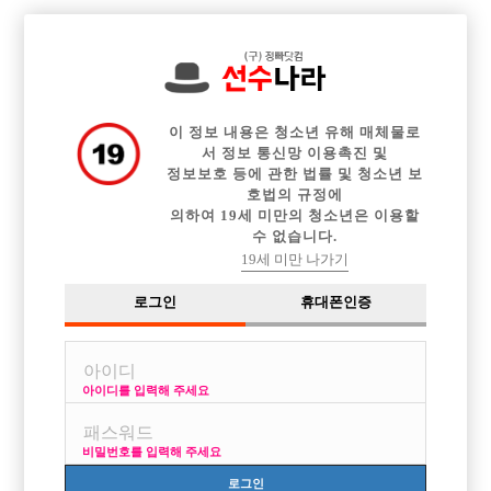

전체 구인정보
중빠 구인정보
아빠방 구인정보
웨이터 구인정보
이력서등록
이력서정보
커뮤니티
광고안내
이 정보 내용은 청소년 유해 매체물로
서 정보 통신망 이용촉진 및
정보보호 등에 관한 법률 및 청소년 보
호법의 규정에
의하여 19세 미만의 청소년은 이용할
수 없습니다.
19세 미만 나가기
로그인
휴대폰인증
아이디를 입력해 주세요
비밀번호를 입력해 주세요
로그인