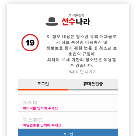

전체 구인정보
중빠 구인정보
아빠방 구인정보
웨이터 구인정보
이력서등록
이력서정보
커뮤니티
광고안내
이 정보 내용은 청소년 유해 매체물로
서 정보 통신망 이용촉진 및
정보보호 등에 관한 법률 및 청소년 보
호법의 규정에
의하여 19세 미만의 청소년은 이용할
수 없습니다.
19세 미만 나가기
로그인
휴대폰인증
아이디를 입력해 주세요
비밀번호를 입력해 주세요
로그인