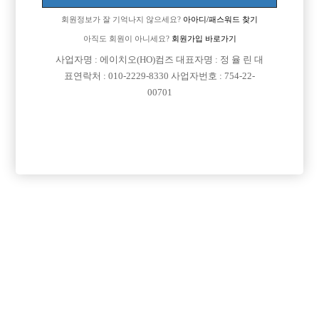
회원정보가 잘 기억나지 않으세요?
아아디/패스워드 찾기
아직도 회원이 아니세요?
회원가입 바로가기
사업자명 : 에이치오(HO)컴즈 대표자명 : 정 율 린 대
표연락처 : 010-2229-8330 사업자번호 : 754-22-
00701
프리미엄 광고
VIP 구인정보
충남-천안시
경기-성남시
서울-송파구