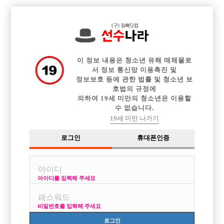

전체 구인정보
중빠 구인정보
아빠방 구인정보
웨이터 구인정보
이력서등록
이력서정보
커뮤니티
광고안내
이 정보 내용은 청소년 유해 매체물로
서 정보 통신망 이용촉진 및
정보보호 등에 관한 법률 및 청소년 보
호법의 규정에
의하여 19세 미만의 청소년은 이용할
수 없습니다.
19세 미만 나가기
로그인
휴대폰인증
아이디를 입력해 주세요
비밀번호를 입력해 주세요
로그인