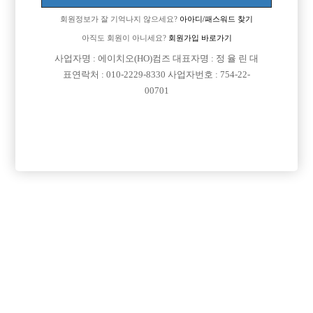
회원정보가 잘 기억나지 않으세요?
아아디/패스워드 찾기
아직도 회원이 아니세요?
회원가입 바로가기
사업자명 : 에이치오(HO)컴즈 대표자명 : 정 율 린 대
표연락처 : 010-2229-8330 사업자번호 : 754-22-
00701
프리미엄 광고
VIP 구인정보
경기-부천시
경기-안산시
경기-수원시