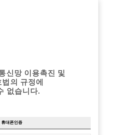
옴므알바
밤알바
회원가입
로그인
광고안내
이력서등록
마이페이지
 통신망 이용촉진 및
호법의 규정에
›
최신
공지사항
더보기
수 없습니다.
›
사이트 점검 안내
2024-05-16
›
이력서 열람 서비스 제공
2023-10-10
›
선수나라 일부 기능 업데이트
2023-09-14
›
선수나라 마지막 이벤트
2022-04-29
휴대폰인증