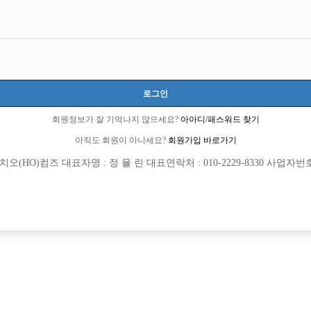
로그인
회원정보가 잘 기억나지 않으세요?
아아디/패스워드 찾기
아직도 회원이 아니세요?
회원가입 바로가기
(HO)컴즈 대표자명 : 정 율 린 대표연락처 : 010-2229-8330 사업자번호 : 
[여성전용클럽]
[여성전용
메이즈
인스
이스 선수모집합니다.
일산 킹 확장오픈 선수 대모집 ! 초보 대
남구
시간
60,000원
경기-고양시
TC
[여성전용클럽]
[여성전용
수지
썬