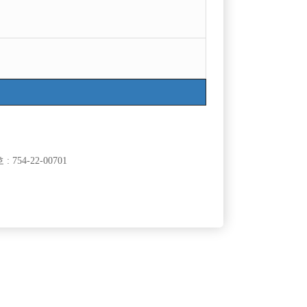
754-22-00701
클럽]
[여성전용클럽]
타
일공팔
환영 ~
★ 출퇴근자율,인천부천1등,콜많음
50,000원
경기-부천시
TC
50,000원
클럽]
[여성전용클럽]
부킹