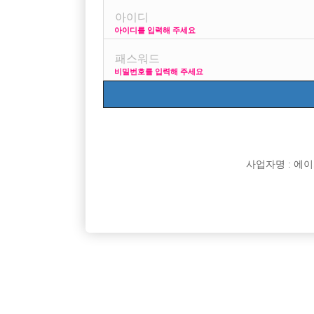
아이디를 입력해 주세요
프리미엄 광고
사이즈 걱정
비밀번호를 입력해 주세요
VIP 구인정보
170 + 깔창
사업자명 : 에이치오
[여성전용클럽]
승리노래바
강서,양천 최대규모 NO.1 박스 신세계
강남구 에
서울-강서구
TC
50,000원
서울-강
[여성전용클럽]
일기장