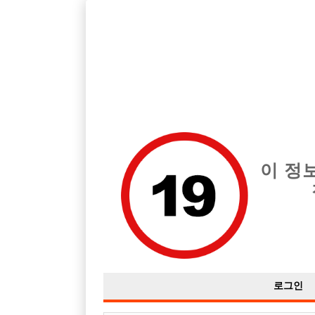
호빠, 중빠, 아빠방 구인구직을 12년 넘게 제공해온 선수나라
습니다.
전체 구인정보
중빠 구인
아빠방 구
이 정
로그인