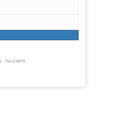
754-22-00701
클럽]
[여성전용클럽]
래
승리노래바
보환영 .경력환
강서,양천 최대규모 NO.1 박스 신세계
50,000원
서울-강서구
TC
50,000원
클럽]
[여성전용클럽]
래짱
메이드