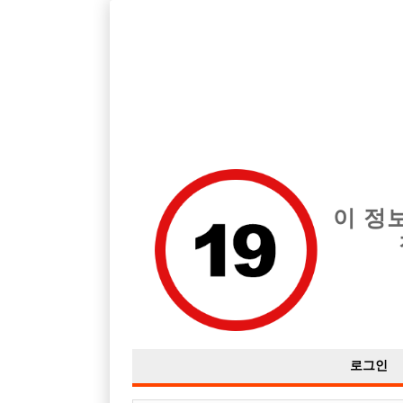
호빠, 중빠, 아빠방 구인구직을 12년 넘게 제공해온 선수나라
습니다.
전체 구인정보
중빠 구인
아빠방 구
이 정
로그인