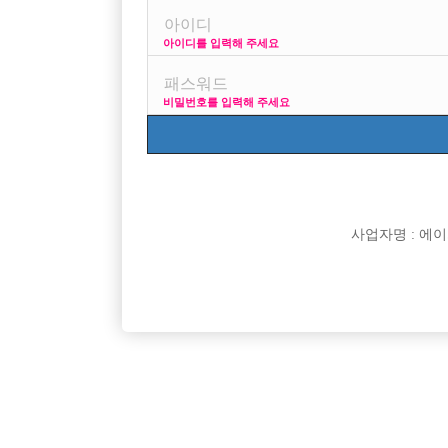
아이디를 입력해 주세요
프리미엄 광고
사이
비밀번호를 입력해 주세요
VIP 구인정보
170 + 깔창
사업자명 : 에이치오
[여성전용클럽]
에스(S)라인 노래클럽
콜 너무많습니다 때초 없습니다 당일정산/퇴근차 운
주안/구월
인천-남동구
TC
50,000원
인천-미
용/초보가능
[여성전용클럽]
화화