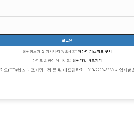
로그인
회원정보가 잘 기억나지 않으세요?
아아디/패스워드 찾기
아직도 회원이 아니세요?
회원가입 바로가기
(HO)컴즈 대표자명 : 정 율 린 대표연락처 : 010-2229-8330 사업자번호 : 
[여성전용클럽]
[여성전용
놀이터3
써니노
/부평 1등! 하루콜량 감당 안됩니다.
당일지급! 20.30.40대까지 연령별. 초
추홀구
TC
50,000원
인천-부평구
시간
영. 함께 일할 분들을 모십니다.
[여성전용클럽]
[여성전용
자이노래빠
홍콩노