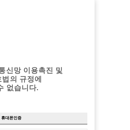
옴므알바
밤알바
회원가입
로그인
광고안내
이력서등록
마이페이지
 통신망 이용촉진 및
호법의 규정에
›
최신
공지사항
더보기
수 없습니다.
›
사이트 점검 안내
2024-05-16
›
이력서 열람 서비스 제공
2023-10-10
›
선수나라 일부 기능 업데이트
2023-09-14
›
선수나라 마지막 이벤트
2022-04-29
휴대폰인증