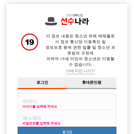

전체 구인정보
중빠 구인정보
아빠방 구인정보
웨이터 구인정보
이력서등록
이력서정보
커뮤니티
광고안내
이 정보 내용은 청소년 유해 매체물로
서 정보 통신망 이용촉진 및
정보보호 등에 관한 법률 및 청소년 보
호법의 규정에
의하여 19세 미만의 청소년은 이용할
수 없습니다.
19세 미만 나가기
로그인
휴대폰인증
아이디를 입력해 주세요
비밀번호를 입력해 주세요
로그인