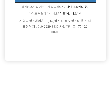
회원정보가 잘 기억나지 않으세요?
아아디/패스워드 찾기
아직도 회원이 아니세요?
회원가입 바로가기
사업자명 : 에이치오(HO)컴즈 대표자명 : 정 율 린 대
표연락처 : 010-2229-8330 사업자번호 : 754-22-
00701
프리미엄 광고
VIP 구인정보
경기-부천시
경기-시흥시
서울-종로구