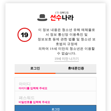

전체 구인정보
중빠 구인정보
아빠방 구인정보
웨이터 구인정보
이력서등록
이력서정보
커뮤니티
광고안내
이 정보 내용은 청소년 유해 매체물로
서 정보 통신망 이용촉진 및
정보보호 등에 관한 법률 및 청소년 보
호법의 규정에
의하여 19세 미만의 청소년은 이용할
수 없습니다.
19세 미만 나가기
로그인
휴대폰인증
아이디를 입력해 주세요
비밀번호를 입력해 주세요
로그인