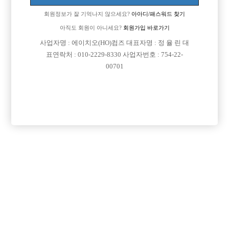
회원정보가 잘 기억나지 않으세요?
아아디/패스워드 찾기
아직도 회원이 아니세요?
회원가입 바로가기
사업자명 : 에이치오(HO)컴즈 대표자명 : 정 율 린 대
표연락처 : 010-2229-8330 사업자번호 : 754-22-
00701
프리미엄 광고
VIP 구인정보
경기-의정부시
경기-성남시
경기-성남시