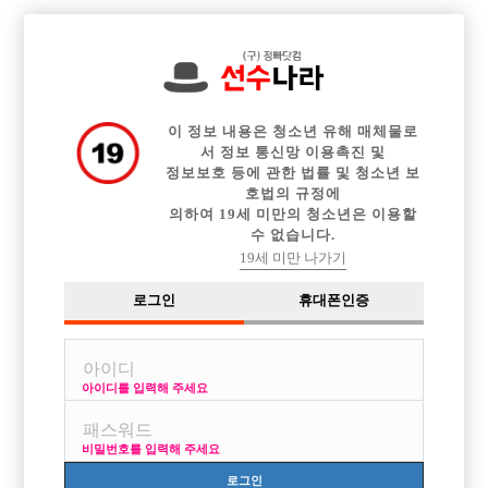

전체 구인정보
중빠 구인정보
아빠방 구인정보
웨이터 구인정보
이력서등록
이력서정보
커뮤니티
광고안내
이 정보 내용은 청소년 유해 매체물로
서 정보 통신망 이용촉진 및
정보보호 등에 관한 법률 및 청소년 보
호법의 규정에
의하여 19세 미만의 청소년은 이용할
수 없습니다.
19세 미만 나가기
로그인
휴대폰인증
아이디를 입력해 주세요
비밀번호를 입력해 주세요
로그인