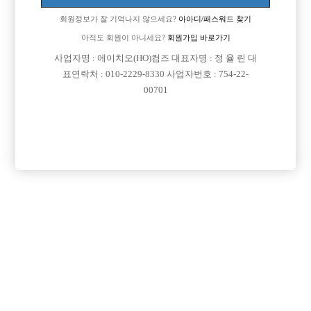
회원정보가 잘 기억나지 않으세요?
아아디/패스워드 찾기
아직도 회원이 아니세요?
회원가입 바로가기
사업자명 : 에이치오(HO)컴즈 대표자명 : 정 율 린 대
표연락처 : 010-2229-8330 사업자번호 : 754-22-
00701
프리미엄 광고
VIP 구인정보
서울-송파구
경기-안산시
서울-관악구