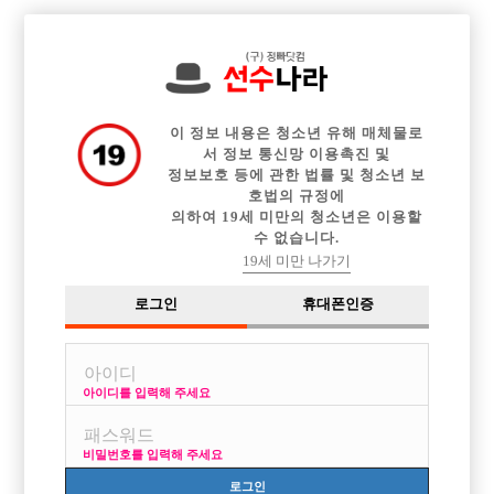

전체 구인정보
중빠 구인정보
아빠방 구인정보
웨이터 구인정보
이력서등록
이력서정보
커뮤니티
광고안내
이 정보 내용은 청소년 유해 매체물로
서 정보 통신망 이용촉진 및
정보보호 등에 관한 법률 및 청소년 보
호법의 규정에
의하여 19세 미만의 청소년은 이용할
수 없습니다.
19세 미만 나가기
로그인
휴대폰인증
아이디를 입력해 주세요
비밀번호를 입력해 주세요
로그인