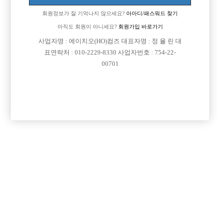
회원정보가 잘 기억나지 않으세요?
아아디/패스워드 찾기
아직도 회원이 아니세요?
회원가입 바로가기
사업자명 : 에이치오(HO)컴즈 대표자명 : 정 율 린 대
표연락처 : 010-2229-8330 사업자번호 : 754-22-
00701
프리미엄 광고
VIP 구인정보
충남-천안시
경기-부천시
서울-송파구