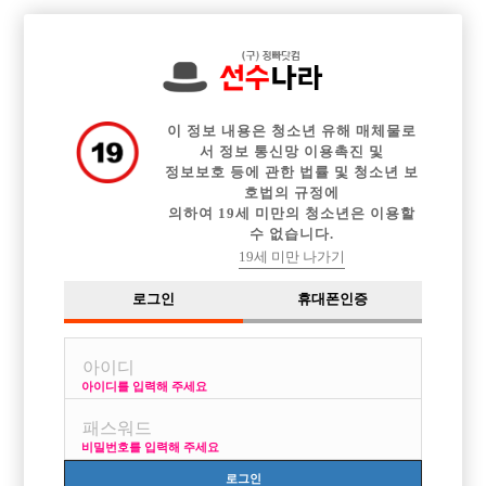

전체 구인정보
중빠 구인정보
아빠방 구인정보
웨이터 구인정보
이력서등록
이력서정보
커뮤니티
광고안내
이 정보 내용은 청소년 유해 매체물로
서 정보 통신망 이용촉진 및
정보보호 등에 관한 법률 및 청소년 보
호법의 규정에
의하여 19세 미만의 청소년은 이용할
수 없습니다.
19세 미만 나가기
로그인
휴대폰인증
아이디를 입력해 주세요
비밀번호를 입력해 주세요
로그인