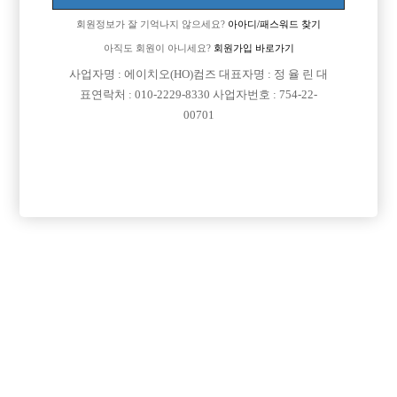
회원정보가 잘 기억나지 않으세요?
아아디/패스워드 찾기
아직도 회원이 아니세요?
회원가입 바로가기
사업자명 : 에이치오(HO)컴즈 대표자명 : 정 율 린 대
표연락처 : 010-2229-8330 사업자번호 : 754-22-
00701
프리미엄 광고
VIP 구인정보
서울-강서구
인천-미추홀구
충남-천안시