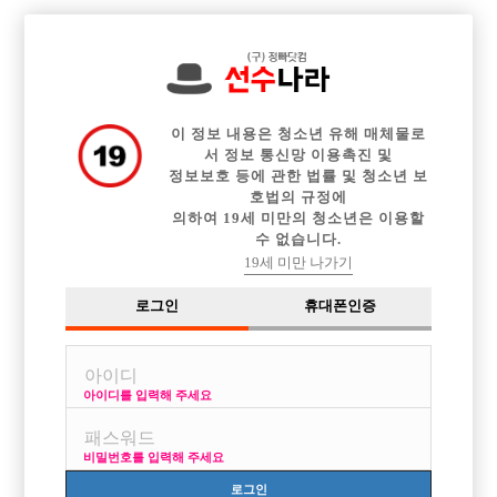

전체 구인정보
중빠 구인정보
아빠방 구인정보
웨이터 구인정보
이력서등록
이력서정보
커뮤니티
광고안내
이 정보 내용은 청소년 유해 매체물로
서 정보 통신망 이용촉진 및
정보보호 등에 관한 법률 및 청소년 보
호법의 규정에
의하여 19세 미만의 청소년은 이용할
수 없습니다.
19세 미만 나가기
로그인
휴대폰인증
아이디를 입력해 주세요
비밀번호를 입력해 주세요
로그인