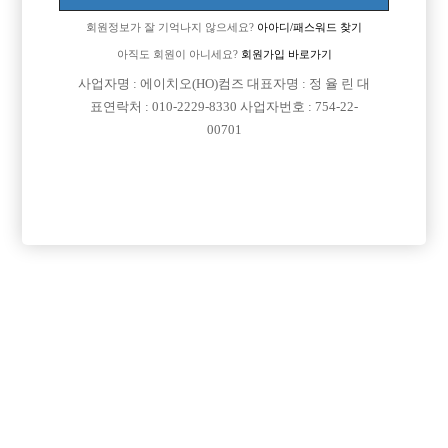
회원정보가 잘 기억나지 않으세요?
아아디/패스워드 찾기
아직도 회원이 아니세요?
회원가입 바로가기
사업자명 : 에이치오(HO)컴즈 대표자명 : 정 율 린 대
표연락처 : 010-2229-8330 사업자번호 : 754-22-
00701
프리미엄 광고
VIP 구인정보
경기-의정부시
인천-남동구
경기-부천시