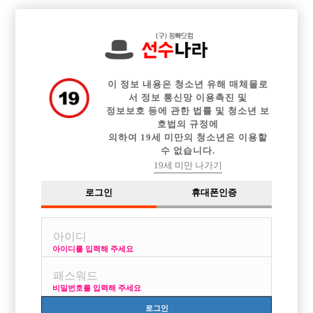

전체 구인정보
중빠 구인정보
아빠방 구인정보
웨이터 구인정보
이력서등록
이력서정보
커뮤니티
광고안내
이 정보 내용은 청소년 유해 매체물로
서 정보 통신망 이용촉진 및
정보보호 등에 관한 법률 및 청소년 보
호법의 규정에
의하여 19세 미만의 청소년은 이용할
수 없습니다.
19세 미만 나가기
로그인
휴대폰인증
아이디를 입력해 주세요
비밀번호를 입력해 주세요
로그인