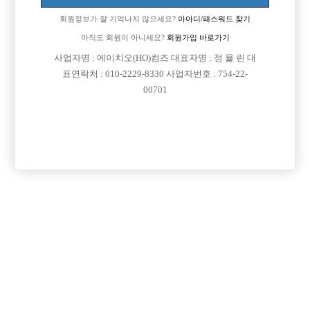
회원정보가 잘 기억나지 않으세요?
아아디/패스워드 찾기
아직도 회원이 아니세요?
회원가입 바로가기
사업자명 : 에이치오(HO)컴즈 대표자명 : 정 율 린 대
표연락처 : 010-2229-8330 사업자번호 : 754-22-
00701
프리미엄 광고
VIP 구인정보
서울-관악구
충남-천안시
서울-관악구