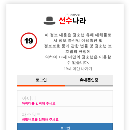

전체 구인정보
중빠 구인정보
아빠방 구인정보
웨이터 구인정보
이력서등록
이력서정보
커뮤니티
광고안내
이 정보 내용은 청소년 유해 매체물로
서 정보 통신망 이용촉진 및
정보보호 등에 관한 법률 및 청소년 보
호법의 규정에
의하여 19세 미만의 청소년은 이용할
수 없습니다.
19세 미만 나가기
로그인
휴대폰인증
아이디를 입력해 주세요
비밀번호를 입력해 주세요
로그인