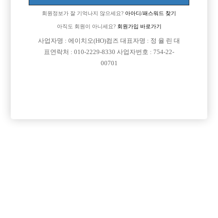
회원정보가 잘 기억나지 않으세요?
아아디/패스워드 찾기
아직도 회원이 아니세요?
회원가입 바로가기
사업자명 : 에이치오(HO)컴즈 대표자명 : 정 율 린 대
표연락처 : 010-2229-8330 사업자번호 : 754-22-
00701
프리미엄 광고
VIP 구인정보
인천-미추홀구
서울-영등포구
경기-의정부시