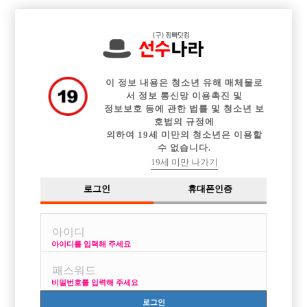

전체 구인정보
중빠 구인정보
아빠방 구인정보
웨이터 구인정보
이력서등록
이력서정보
커뮤니티
광고안내
이 정보 내용은 청소년 유해 매체물로
서 정보 통신망 이용촉진 및
정보보호 등에 관한 법률 및 청소년 보
호법의 규정에
의하여 19세 미만의 청소년은 이용할
수 없습니다.
19세 미만 나가기
로그인
휴대폰인증
아이디를 입력해 주세요
비밀번호를 입력해 주세요
로그인