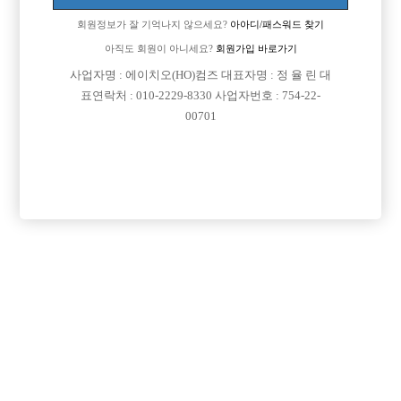
회원정보가 잘 기억나지 않으세요?
아아디/패스워드 찾기
아직도 회원이 아니세요?
회원가입 바로가기
사업자명 : 에이치오(HO)컴즈 대표자명 : 정 율 린 대
표연락처 : 010-2229-8330 사업자번호 : 754-22-
00701
프리미엄 광고
VIP 구인정보
경기-수원시
경기-부천시
서울-강북구