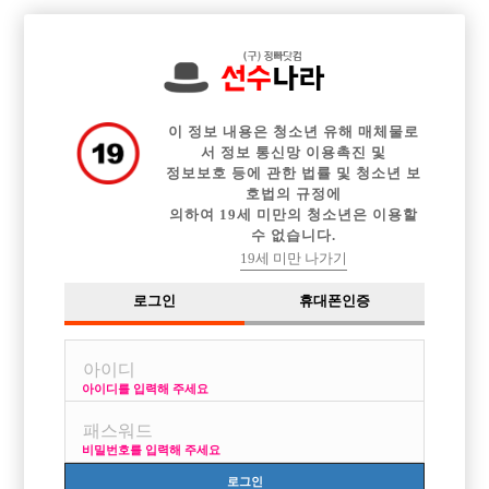

전체 구인정보
중빠 구인정보
아빠방 구인정보
웨이터 구인정보
이력서등록
이력서정보
커뮤니티
광고안내
이 정보 내용은 청소년 유해 매체물로
서 정보 통신망 이용촉진 및
정보보호 등에 관한 법률 및 청소년 보
호법의 규정에
의하여 19세 미만의 청소년은 이용할
수 없습니다.
19세 미만 나가기
로그인
휴대폰인증
아이디를 입력해 주세요
비밀번호를 입력해 주세요
로그인