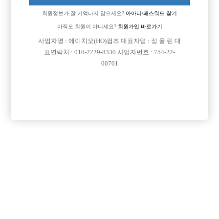
회원정보가 잘 기억나지 않으세요?
아아디/패스워드 찾기
아직도 회원이 아니세요?
회원가입 바로가기
사업자명 : 에이치오(HO)컴즈 대표자명 : 정 율 린 대
표연락처 : 010-2229-8330 사업자번호 : 754-22-
00701
프리미엄 광고
VIP 구인정보
경기-의정부시
경기-부천시
경기-남양주시