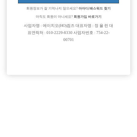
회원정보가 잘 기억나지 않으세요?
아아디/패스워드 찾기
아직도 회원이 아니세요?
회원가입 바로가기
사업자명 : 에이치오(HO)컴즈 대표자명 : 정 율 린 대
표연락처 : 010-2229-8330 사업자번호 : 754-22-
00701
프리미엄 광고
VIP 구인정보
경기-의정부시
서울-송파구
서울-광진구