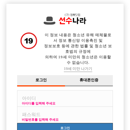

전체 구인정보
중빠 구인정보
아빠방 구인정보
웨이터 구인정보
이력서등록
이력서정보
커뮤니티
광고안내
이 정보 내용은 청소년 유해 매체물로
서 정보 통신망 이용촉진 및
정보보호 등에 관한 법률 및 청소년 보
호법의 규정에
의하여 19세 미만의 청소년은 이용할
수 없습니다.
19세 미만 나가기
로그인
휴대폰인증
아이디를 입력해 주세요
비밀번호를 입력해 주세요
로그인